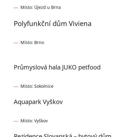
—
Místo: Újezd u Brna
Polyfunkční dům Viviena
—
Místo: Brno
Průmyslová hala JUKO petfood
—
Místo: Sokolnice
Aquapark Vyškov
—
Místo: Vyškov
Rezidence Slovanská – bytový dům