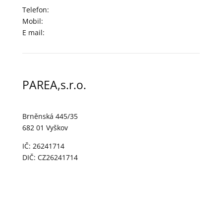
Telefon:
+420 517 342 070
Mobil:
+420 606 768 521
E mail:
parea@parea.cz
PAREA,s.r.o.
Brněnská 445/35
682 01 Vyškov
IČ: 26241714
DIČ: CZ26241714